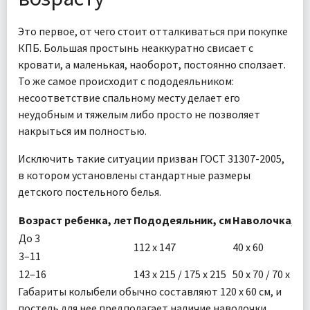
Это первое, от чего стоит отталкиваться при покупке
КПБ. Большая простынь неаккуратно свисает с
кровати, а маленькая, наоборот, постоянно сползает.
То же самое происходит с пододеяльником:
несоответствие спальному месту делает его
неудобным и тяжелым либо просто не позволяет
накрыться им полностью.
Исключить такие ситуации призван ГОСТ 31307-2005,
в котором установлены стандартные размеры
детского постельного белья.
Возраст ребенка, лет
Пододеяльник, см
Наволочка, см
До 3
112 х 147
40 х 60
3–11
12–16
143 х 215 / 175 х 215
50 х 70 / 70 х 70
Габариты колыбели обычно составляют 120 х 60 см, и
постель для нее предполагает наличие наволочки.