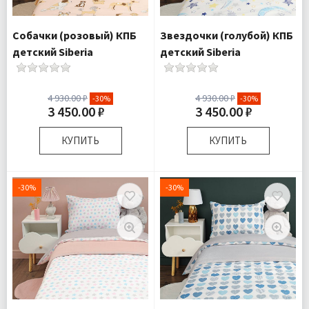
Доставка:
Подробнее
Доставка:
Подробнее
Собачки (розовый) КПБ
Звездочки (голубой) КПБ
детский Siberia
детский Siberia
4 930.00 ₽
4 930.00 ₽
-30%
-30%
3 450.00 ₽
3 450.00 ₽
КУПИТЬ
КУПИТЬ
Размер:
Детский
Размер:
Детский
Полутороспальный
Полутороспальный
-30%
-30%
Комплектация:
Пододеяльник
Комплектация:
Пододеяльник
1 шт Простыня
1 шт Простыня
1 шт
1 шт
Наволочка 1
Наволочка 1
шт
шт
Ткань:
Ранфорс
Ткань:
Ранфорс
Доставка:
Подробнее
Доставка:
Подробнее