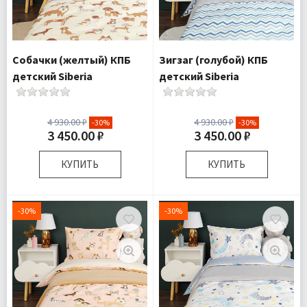
шт
шт
Ткань:
Ранфорс
Ткань:
Ранфорс
Доставка:
Подробнее
Доставка:
Подробнее
Собачки (желтый) КПБ
Зигзаг (голубой) КПБ
детский Siberia
детский Siberia
4 930.00 ₽
4 930.00 ₽
-30%
-30%
3 450.00 ₽
3 450.00 ₽
КУПИТЬ
КУПИТЬ
Размер:
Детский
Размер:
Детский
Полутороспальный
Полутороспальный
-30%
-30%
Комплектация:
Пододеяльник
Комплектация:
Пододеяльник
1 шт Простыня
1 шт Простыня
1 шт
1 шт
Наволочка 1
Наволочка 1
шт
шт
Ткань:
Ранфорс
Ткань:
Ранфорс