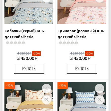
Собачки (серый) КПБ
Единорог (розовый) КПБ
детский Siberia
детский Siberia
4 930.00 ₽
4 930.00 ₽
-30%
-30%
3 450.00 ₽
3 450.00 ₽
КУПИТЬ
КУПИТЬ
Размер:
Детский
Размер:
Детский
Полутороспальный
Полутороспальный
-30%
-30%
Комплектация:
Пододеяльник
Комплектация:
Пододеяльник
1 шт Простыня
1 шт Простыня
1 шт
1 шт
Наволочка 1
Наволочка 1