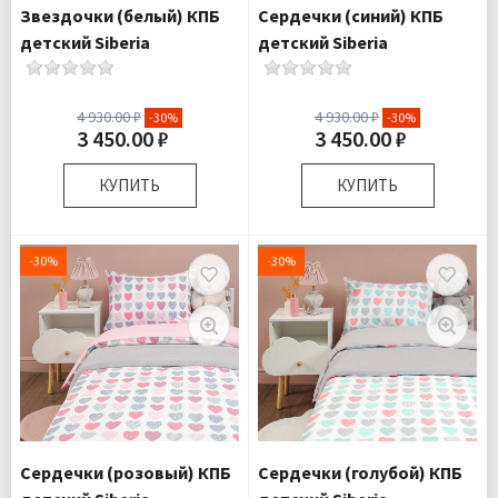
Звездочки (белый) КПБ
Сердечки (синий) КПБ
детский Siberia
детский Siberia
4 930.00 ₽
4 930.00 ₽
-30%
-30%
3 450.00 ₽
3 450.00 ₽
КУПИТЬ
КУПИТЬ
Размер:
Детский
Размер:
Детский
Полутороспальный
Полутороспальный
-30%
-30%
Комплектация:
Пододеяльник
Комплектация:
Пододеяльник
1 шт Простыня
1 шт Простыня
1 шт
1 шт
Наволочка 1
Наволочка 1
шт
шт
Ткань:
Ранфорс
Ткань:
Ранфорс
Доставка:
Подробнее
Доставка:
Подробнее
Сердечки (розовый) КПБ
Сердечки (голубой) КПБ