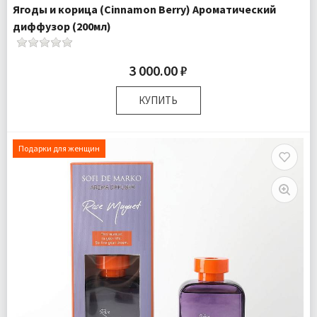
Ягоды и корица (Cinnamon Berry) Ароматический
диффузор (200мл)
3 000.00 ₽
КУПИТЬ
Размер:
25х10х6 см
Комплектация:
Флакон 1 шт Палочки 6 шт
Подарки для женщин
Доставка:
Подробнее