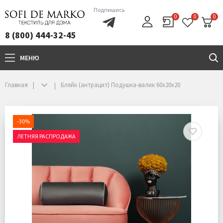
Подпишись
0
0
0
8 (800) 444-32-45
МЕНЮ
+7(800)444-32-45
Главная
Блейк (антрацит) Подушка-валик 60х20х20
-30%
ЛЕТНЯЯ РАСПРОДАЖА