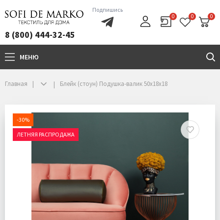
Подпишись
0
0
0
8 (800) 444-32-45
МЕНЮ
+7(800)444-32-45
Главная
Блейк (стоун) Подушка-валик 50х18х18
-30%
ЛЕТНЯЯ РАСПРОДАЖА