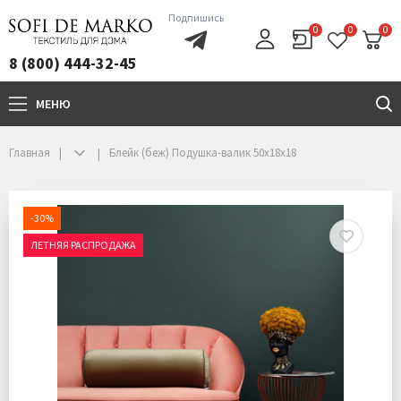
Подпишись
0
0
0
8 (800) 444-32-45
МЕНЮ
+7(800)444-32-45
Главная
Блейк (беж) Подушка-валик 50х18х18
-30%
ЛЕТНЯЯ РАСПРОДАЖА