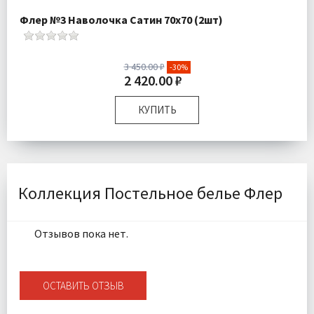
Флер №3 Наволочка Сатин 70х70 (2шт)
3 450.00 ₽
-30%
2 420.00 ₽
КУПИТЬ
Размер:
70х70 см
Комплектация:
Наволочки 2 шт
Ткань:
Макосатин
Доставка:
Подробнее
Коллекция Постельное белье Флер
Отзывов пока нет.
ОСТАВИТЬ ОТЗЫВ