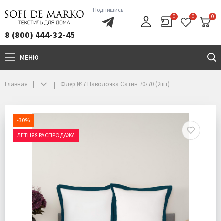
Подпишись
0
0
0
8 (800) 444-32-45
МЕНЮ
+7(800)444-32-45
Главная
Флер №7 Наволочка Сатин 70х70 (2шт)
-30%
ЛЕТНЯЯ РАСПРОДАЖА