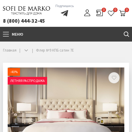
Подпишись
0
0
0
8 (800) 444-32-45
МЕНЮ
+7(800)444-32-45
Главная
Флер №9 КПБ сатин 7Е
-40%
ЛЕТНЯЯ РАСПРОДАЖА