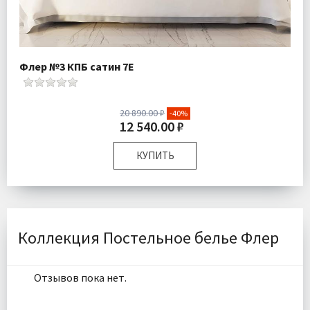
Флер №3 КПБ сатин 7Е
20 890.00 ₽
-40%
12 540.00 ₽
КУПИТЬ
Размер:
Семейный
Комплектация:
Пододеяльники 2 шт Простыня 1 шт
Наволочки 4 шт
Ткань:
Макосатин
Коллекция Постельное белье Флер
Доставка:
Бесплатно
Отзывов пока нет.