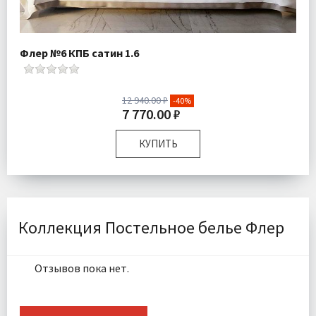
Флер №6 КПБ сатин 1.6
12 940.00 ₽
-40%
7 770.00 ₽
КУПИТЬ
Размер:
Полутороспальный
Комплектация:
Пододеяльник 1 шт Простыня 1 шт
Наволочки 2 шт
Ткань:
Макосатин
Коллекция Постельное белье Флер
Доставка:
Бесплатно
Отзывов пока нет.