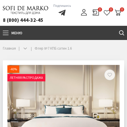
Подпишись
0
0
0
8 (800) 444-32-45
МЕНЮ
+7(800)444-32-45
Главная
Флер №7 КПБ сатин 1.6
-40%
ЛЕТНЯЯ РАСПРОДАЖА