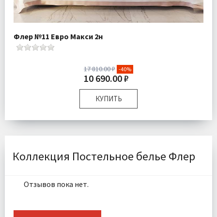
Флер №11 Евро Макси 2н
17 810.00 ₽
-40%
10 690.00 ₽
КУПИТЬ
Размер:
Евро Макси
Комплектация:
Пододеяльник 1 шт Простыня 1 шт
Наволочки 2 шт
Ткань:
Макосатин
Коллекция Постельное белье Флер
Доставка:
Бесплатно
Отзывов пока нет.