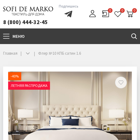
Подпишись
0
0
0
8 (800) 444-32-45
МЕНЮ
+7(800)444-32-45
Главная
Флер №10 КПБ сатин 1.6
-40%
ЛЕТНЯЯ РАСПРОДАЖА