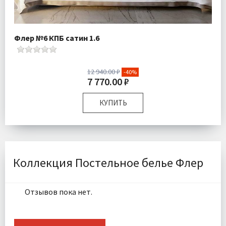
Флер №6 КПБ сатин 1.6
12 940.00 ₽
-40%
7 770.00 ₽
КУПИТЬ
Размер:
Полутороспальный
Комплектация:
Пододеяльник 1 шт Простыня 1 шт
Наволочки 2 шт
Ткань:
Макосатин
Коллекция Постельное белье Флер
Доставка:
Бесплатно
Отзывов пока нет.