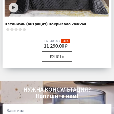
Натаниэль (антрацит) Покрывало 240х260
16 130.00 ₽
-30%
11 290.00 ₽
КУПИТЬ
Размер:
240х260 см 50х70 см
Плотность:
450 гр\м
Наполнитель:
Микроволокно 100%
Комплектация:
Покрывало 240х260 (1); Наволочки 50х70
НУЖНА КОНСУЛЬТАЦИЯ?
(2)
Напишите нам!
Ткань:
Велюр
Доставка:
Бесплатно