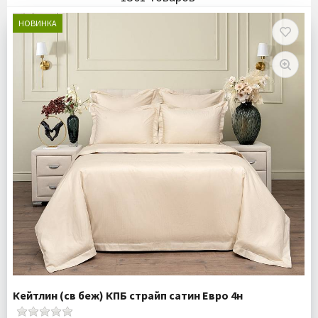
НОВИНКА
Кейтлин (св беж) КПБ страйп сатин Евро 4н