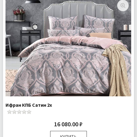
Ткань:
Сатин
Доставка:
Бесплатно
Ифран КПБ Сатин 2х
16 080.00 ₽
КУПИТЬ