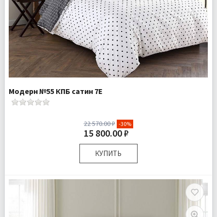
Модерн №55 КПБ сатин 7Е
22 570.00 ₽
-30%
15 800.00 ₽
КУПИТЬ
Размер:
Семейный
Комплектация:
Пододеяльники 2 шт Простыня 1 шт
Наволочки 4 шт
Ткань:
Сатин
Доставка:
Бесплатно