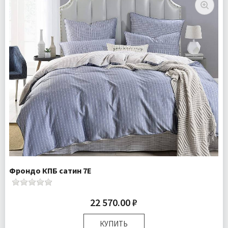
Ткань:
Сатин
Доставка:
Бесплатно
Фрондо КПБ сатин 7Е
22 570.00 ₽
КУПИТЬ