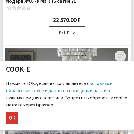
Модерн №60 - №43 КПБ сатин 7Е
22 570.00 ₽
КУПИТЬ
Размер:
Семейный
Комплектация:
Пододеяльники 2 шт Простыня 1 шт
Наволочки 4 шт
Ткань:
Сатин
COOKIE
Доставка:
Бесплатно
Нажмите «ОК», если вы соглашаетесь с
условиями
обработки cookie и данных о поведении на сайте
,
нужных нам для аналитики. Запретить обработку cookie
можете через браузер.
ОК