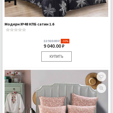
Модерн №48 КПБ сатин 1.6
12 910.00 ₽
-30%
9 040.00 ₽
КУПИТЬ
Размер:
Полутороспальный
Комплектация:
Пододеяльник 1 шт Простыня 1 шт
Наволочки 2 шт
Ткань:
Сатин
Доставка:
Бесплатно