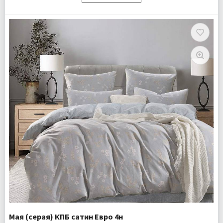
Размер:
Семейный
Комплектация:
Пододеяльники 2 шт Простыня 1 шт
Наволочки 4 шт
Ткань:
Сатин
Доставка:
Бесплатно
Мая (серая) КПБ сатин Евро 4н