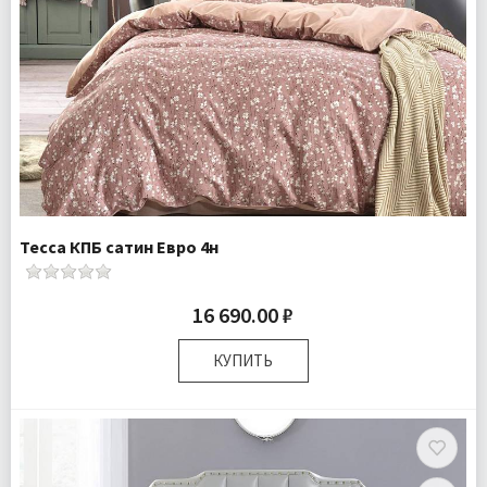
Тесса КПБ сатин Евро 4н
16 690.00 ₽
КУПИТЬ
Размер:
Евро
Плотность:
200ТС
Комплектация:
Пододеяльник 1 шт Простыня 1 шт
Наволочки 4 шт