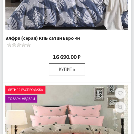
Элфри (серая) КПБ сатин Евро 4н
16 690.00 ₽
КУПИТЬ
Размер:
Евро
Комплектация:
Пододеяльник 1 шт Простыня 1 шт
ЛЕТНЯЯ РАСПРОДАЖА
Наволочки 4 шт
ТОВАРЫ НЕДЕЛИ
Ткань:
Сатин
Доставка:
Бесплатно