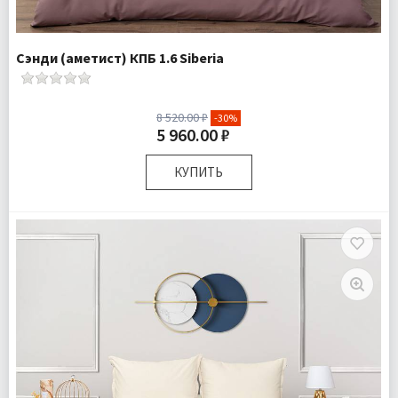
Сэнди (аметист) КПБ 1.6 Siberia
8 520.00 ₽
-30%
5 960.00 ₽
КУПИТЬ
Размер:
Полутороспальный
Комплектация:
Пододеяльник 1 шт Простыня 1 шт
Наволочка 1 шт
Ткань:
Ранфорс
Доставка:
Бесплатно