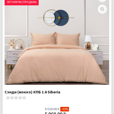
ЛЕТНЯЯ РАСПРОДАЖА
Ткань:
Ранфорс
Доставка:
Бесплатно
Сэнди (мокко) КПБ 1.6 Siberia
8 520.00 ₽
-30%
5 960.00 ₽