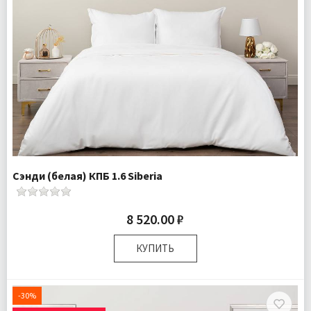
Сэнди (белая) КПБ 1.6 Siberia
8 520.00 ₽
КУПИТЬ
Размер:
Полутороспальный
Комплектация:
Пододеяльник 1 шт Простыня 1 шт
-30%
Наволочка 1 шт