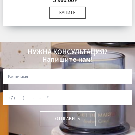
КУПИТЬ
Размер:
Полутороспальный
Комплектация:
Пододеяльник 1 шт Простыня 1 шт
Наволочка 1 шт
Ткань:
Ранфорс
НУЖНА КОНСУЛЬТАЦИЯ?
Доставка:
Бесплатно
Напишите нам!