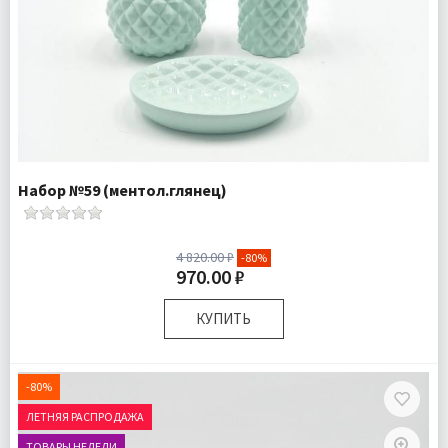
Набор №59 (ментол.глянец)
4 820.00 ₽
-80%
970.00 ₽
КУПИТЬ
Комплектация:
Дозатор для жидкого мыла 1 шт
Стаканчик для зубных щеток 1 шт
-80%
Мыльница для твердого мыла 1 шт
ЛЕТНЯЯ РАСПРОДАЖА
Доставка:
Подробнее
ТОВАРЫ НЕДЕЛИ