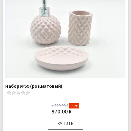
Набор №59 (роз.матовый)
4 820.00 ₽
-80%
970.00 ₽
КУПИТЬ