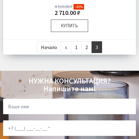
4 510.00 ₽
-40%
2 710.00 ₽
КУПИТЬ
Комплектация:
Дозатор для жидкого мыла 1 шт
Стаканчик для зубных щеток 1 шт
Начало
1
2
3
Мыльница для твердого мыла 1 шт
Доставка:
Подробнее
НУЖНА КОНСУЛЬТАЦИЯ?
Напишите нам!