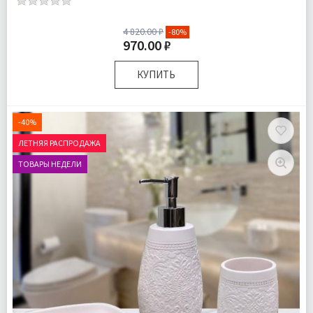
4 820.00 ₽
-80%
970.00 ₽
КУПИТЬ
Комплектация:
Дозатор для жидкого мыла 1 шт
Стаканчик для зубных щеток 1 шт
-40%
Мыльница для твердого мыла 1 шт
ЛЕТНЯЯ РАСПРОДАЖА
Доставка:
Подробнее
ТОВАРЫ НЕДЕЛИ