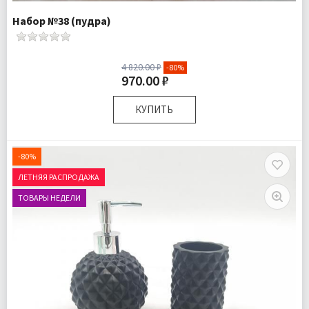
Набор №38 (пудра)
4 820.00 ₽
-80%
970.00 ₽
КУПИТЬ
Комплектация:
Дозатор для жидкого мыла 1 шт
Стаканчик для зубных щеток 1 шт
-80%
Мыльница для твердого мыла 1 шт
ЛЕТНЯЯ РАСПРОДАЖА
Доставка:
Подробнее
ТОВАРЫ НЕДЕЛИ