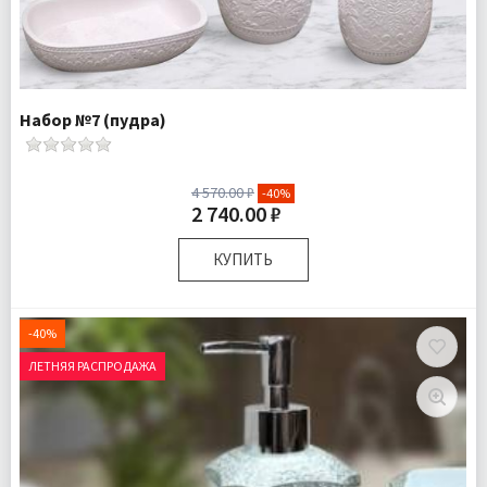
Набор №7 (пудра)
4 570.00 ₽
-40%
2 740.00 ₽
КУПИТЬ
Комплектация:
Дозатор для жидкого мыла 1 шт
Стаканчик для зубных щеток 1 шт
-40%
Мыльница для твердого мыла 1 шт
ЛЕТНЯЯ РАСПРОДАЖА
Доставка:
Подробнее