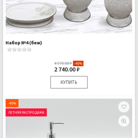
Набор №4 (беж)
4 570.00 ₽
-40%
2 740.00 ₽
КУПИТЬ
Комплектация:
Дозатор для жидкого мыла 1 шт
Стаканчик для зубных щеток 1 шт
-40%
Мыльница для твердого мыла 1 шт
ЛЕТНЯЯ РАСПРОДАЖА
Доставка:
Подробнее