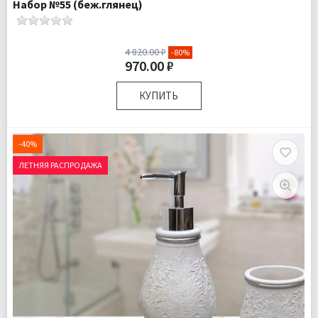
Набор №55 (беж.глянец)
4 820.00 ₽
-80%
970.00 ₽
КУПИТЬ
Комплектация:
Дозатор для жидкого мыла 1 шт
Стаканчик для зубных щеток 1 шт
-40%
Мыльница для твердого мыла 1 шт
ЛЕТНЯЯ РАСПРОДАЖА
Доставка:
Подробнее