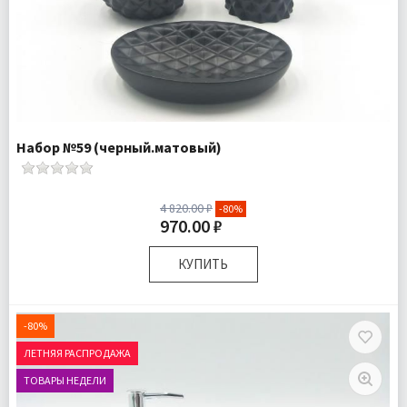
Набор №59 (черный.матовый)
4 820.00 ₽
-80%
970.00 ₽
КУПИТЬ
Комплектация:
Дозатор для жидкого мыла 1 шт
Стаканчик для зубных щеток 1 шт
-80%
Мыльница для твердого мыла 1 шт
ЛЕТНЯЯ РАСПРОДАЖА
Доставка:
Подробнее
ТОВАРЫ НЕДЕЛИ