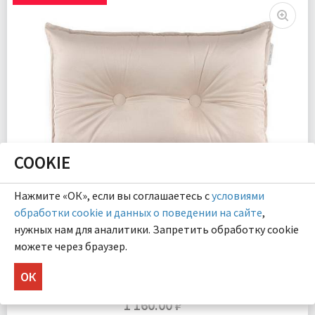
Комплектация:
Подушка 1 шт
Ткань:
Велюр
Доставка:
Подробнее
COOKIE
Нажмите «ОК», если вы соглашаетесь с
условиями
обработки cookie и данных о поведении на сайте
,
нужных нам для аналитики. Запретить обработку cookie
Вивиан (молоко) Подушка 40х60
можете через браузер.
ОК
1 660.00 ₽
-30%
1 160.00 ₽