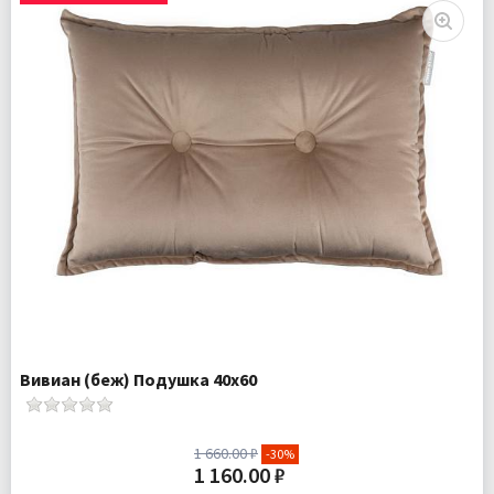
Комплектация:
Одеяло 1 шт
Ткань:
Сторона А - велюр, сторона В - сатин
Доставка:
Бесплатно
Вивиан (беж) Подушка 40х60
1 660.00 ₽
-30%
1 160.00 ₽