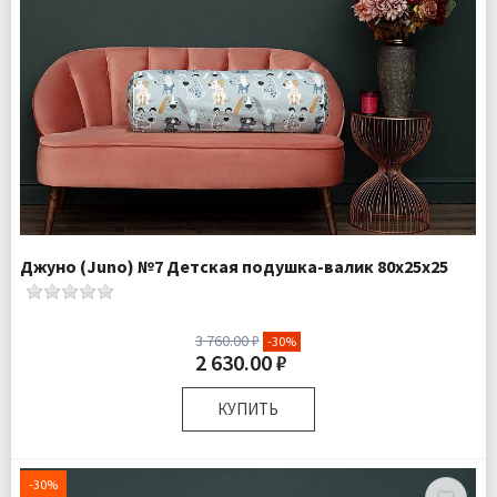
Джуно (Juno) №7 Детская подушка-валик 80х25х25
3 760.00 ₽
-30%
2 630.00 ₽
КУПИТЬ
Размер:
80х25х25 см
Наполнитель:
Микроволокно 100%
-30%