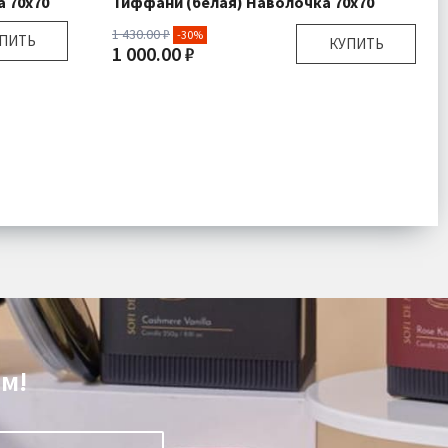
а 70х70
Тиффани (белая) Наволочка 70х70
1 430.00 ₽
-30%
ПИТЬ
КУПИТЬ
1 000.00 ₽
0х70 см
Размер:
70х70 см
а 1 шт
Комплектация:
Наволочка 1 шт
 Сатин
Ткань:
Страйп Сатин
обнее
Доставка:
Подробнее
м!