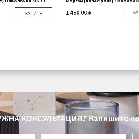
) Наволочка 50х70
Морган (пепел роза) Наволочк
1 460.00 ₽
КУ
КУПИТЬ
Размер:
7
50х70 см
Комплектация:
Наволочк
Наволочка 1 шт
Ткань:
Страйп
Страйп Сатин
Доставка:
Подр
Подробнее
УЖНА КОНСУЛЬТАЦИЯ?
Напишите на