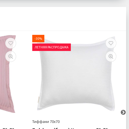
чка 1 шт
Комплектация:
Наволочка 1 шт
п Сатин
Ткань:
Страйп Сатин
дробнее
Доставка:
Подробнее
-30%
ЛЕТНЯЯ РАСПРОДАЖА
Тиффани 70х70