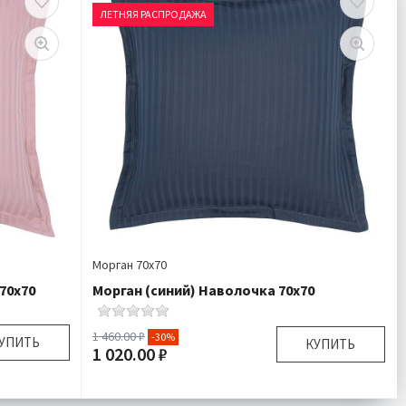
ЛЕТНЯЯ РАСПРОДАЖА
Морган 70х70
70х70
Морган (синий) Наволочка 70х70
1 460.00 ₽
-30%
УПИТЬ
КУПИТЬ
1 020.00 ₽
70х70 см
Размер:
70х70 см