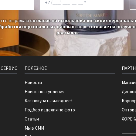
 что выражаю
согласие на использование своих персональ
обработки персональных данных
и даю
согласие на получе
рассылок
.
 СЕРВИС
ПОЛЕЗНОЕ
ПАРТН
Новости
Магази
Новые поступления
Диплом
Как покупать выгоднее?
Корпо
Подбор изделия по фото
Оптова
Статьи
ХОРЕК
Мы в СМИ