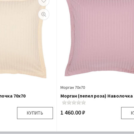
Морган 70х70
лочка 70х70
Морган (пепел роза) Наволочка 
1 460.00 ₽
КУПИТЬ
К
70х70 см
Размер: