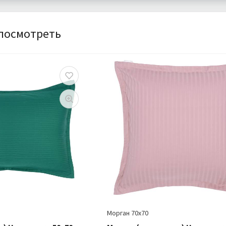
Наволочка 1 шт
Комплектация:
Наволо
Страйп Сатин
Ткань:
Страй
Подробнее
Доставка:
По
посмотреть
Морган 70х70