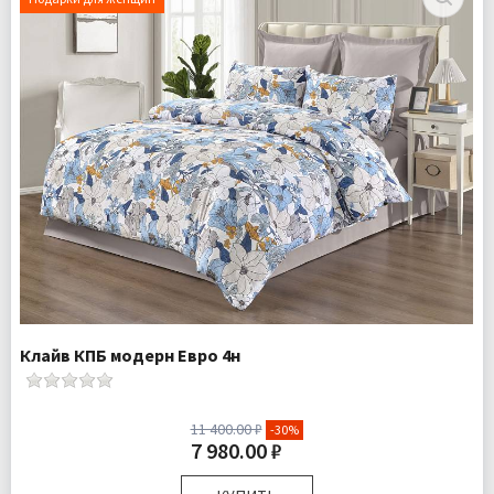
Доставка:
Бесплатно
Клайв КПБ модерн Евро 4н
11 400.00 ₽
-30%
7 980.00 ₽