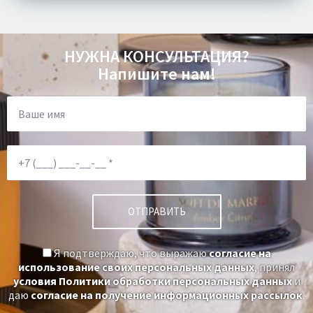
Комплектация:
Пододеяльник 1 шт Простыня 1 шт
Наволочки 4 шт
Ткань:
Сатин
НУЖНА КОНСУЛЬТАЦИЯ?
Доставка:
Бесплатно
Напишите нам!
Я подтверждаю, что выражаю
согласие на
использование своих персональных данных
, принял
условия Политики обработки персональных данных
и
даю
согласие на получение информационных рассылок
.