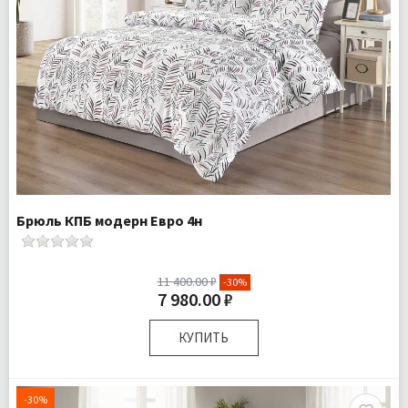
Брюль КПБ модерн Евро 4н
11 400.00 ₽
-30%
7 980.00 ₽
КУПИТЬ
Размер:
Евро
Комплектация:
Пододеяльник 1 шт Простыня 1 шт
-30%