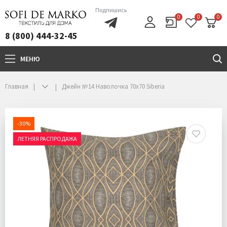
Подпишись
0
0
0
8 (800) 444-32-45
МЕНЮ
+7(800)444-32-45
Главная
Джейн №14 Наволочка 70х70 Siberia
-30%
ЛЕТНЯЯ РАСПРОДАЖА