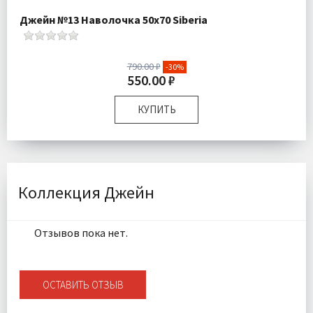
Джейн №13 Наволочка 50х70 Siberia
790.00 ₽
-30%
550.00 ₽
КУПИТЬ
Размер:
50х70 см
Комплектация:
Наволочка 1 шт
Ткань:
Ранфорс
Доставка:
Подробнее
Коллекция Джейн
Отзывов пока нет.
ОСТАВИТЬ ОТЗЫВ