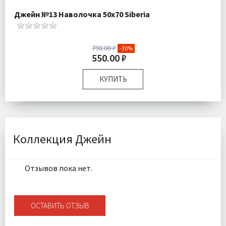
Джейн №13 Наволочка 50х70 Siberia
790.00 ₽
-30%
550.00 ₽
КУПИТЬ
Размер:
50х70 см
Комплектация:
Наволочка 1 шт
Ткань:
Ранфорс
Доставка:
Подробнее
Коллекция Джейн
Отзывов пока нет.
ОСТАВИТЬ ОТЗЫВ