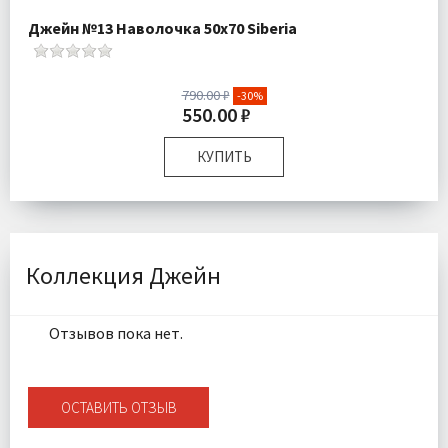
Джейн №13 Наволочка 50х70 Siberia
790.00 ₽
-30%
550.00 ₽
КУПИТЬ
Размер:
50х70 см
Комплектация:
Наволочка 1 шт
Ткань:
Ранфорс
Доставка:
Подробнее
Коллекция Джейн
Отзывов пока нет.
ОСТАВИТЬ ОТЗЫВ