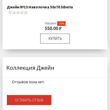
Джейн №13 Наволочка 50х70 Siberia
790.00 ₽
-30%
550.00 ₽
КУПИТЬ
Размер:
50х70 см
Комплектация:
Наволочка 1 шт
Ткань:
Ранфорс
Доставка:
Подробнее
Коллекция Джейн
Отзывов пока нет.
ОСТАВИТЬ ОТЗЫВ