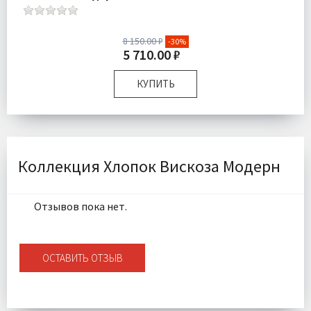
8 150.00 ₽
-30%
5 710.00 ₽
КУПИТЬ
Размер:
Полутороспальный
Комплектация:
Пододеяльник 1 шт Простыня 1 шт
Наволочки 2 шт
Ткань:
Сатин
Коллекция Хлопок Вискоза Модерн
Доставка:
Бесплатно
Отзывов пока нет.
ОСТАВИТЬ ОТЗЫВ