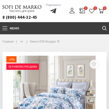
Подпишись
0
0
0
8 (800) 444-32-45
МЕНЮ
+7(800)444-32-45
Главная
Эмиэл КПБ Модерн 7Е
-30%
ЛЕТНЯЯ РАСПРОДАЖА