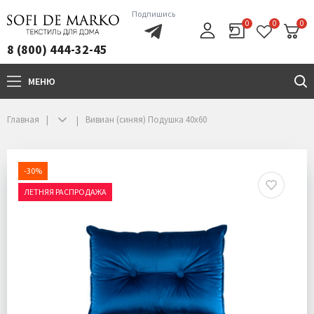
Подпишись
0
0
0
8 (800) 444-32-45
МЕНЮ
+7(800)444-32-45
Главная
Вивиан (синяя) Подушка 40х60
-30%
ЛЕТНЯЯ РАСПРОДАЖА