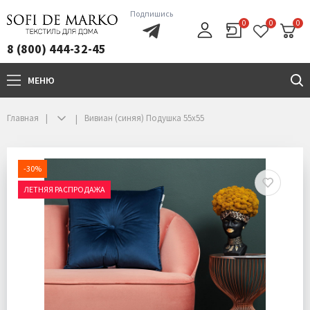
Подпишись
0
0
0
8 (800) 444-32-45
МЕНЮ
+7(800)444-32-45
Главная
Вивиан (синяя) Подушка 55х55
-30%
ЛЕТНЯЯ РАСПРОДАЖА