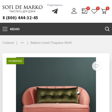
Подпишись
0
0
0
8 (800) 444-32-45
МЕНЮ
+7(800)444-32-45
Главная
Вивиан (хаки) Подушка 90х45
НОВИНКА