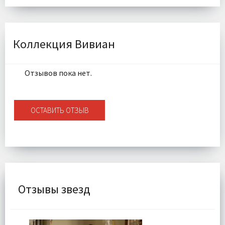
Размер:
90x45 см
Наполнитель:
Микроволокно 100%
Комплектация:
Подушка 1 шт
Ткань:
Велюр
Коллекция Вивиан
Доставка:
Подробнее
Отзывов пока нет.
ОСТАВИТЬ ОТЗЫВ
Отзывы звезд