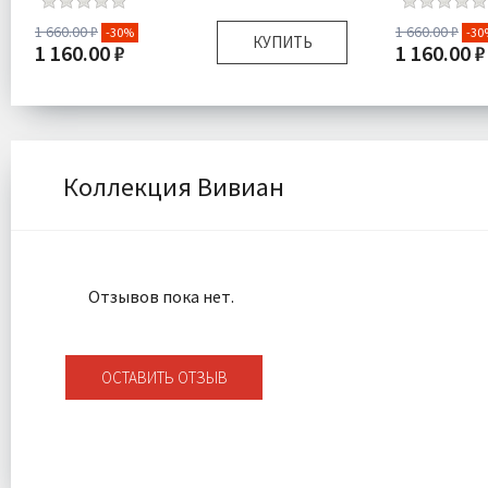
1 660.00 ₽
1 660.00 ₽
-30%
-30
КУПИТЬ
1 160.00 ₽
1 160.00 ₽
Размер:
40х60 см
Размер:
Плотность:
450 гр\м
Плотность:
Наполнитель:
Микроволокно 100%
Наполнитель
Комплектация:
Подушка 1 шт
Комплектаци
Коллекция Вивиан
Ткань:
Велюр
Ткань:
Доставка:
Подробнее
Доставка:
Отзывов пока нет.
ОСТАВИТЬ ОТЗЫВ