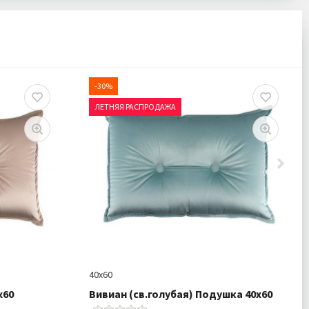
-30%
ЛЕТНЯЯ РАСПРОДАЖА
40х60
х60
Вивиан (св.голубая) Подушка 40х60