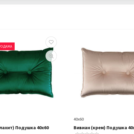
РОДАЖА
40х60
лахит) Подушка 40х60
Вивиан (крем) Подушка 40