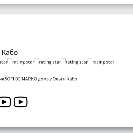
 Кабо
я SOFI DE MARKO дома у Ольги Кабо