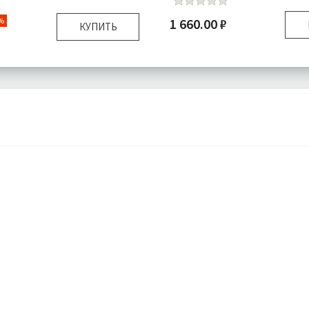
1 660.00 ₽
%
КУПИТЬ
Размер:
40х60 см
Плотность:
450 гр\м
Наполнитель:
Микроволо
:
Микроволокно 100%
Комплектация:
Поду
я:
Подушка 1 шт
Ткань:
Велюр
Доставка:
П
Подробнее