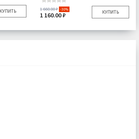
1 660.00 ₽
-30%
КУПИТЬ
КУПИТЬ
1 160.00 ₽
40х60 см
Размер:
40х60 см
450 гр\м
Плотность:
450 гр\м
кно 100%
Наполнитель:
Микроволокно 100%
шка 1 шт
Комплектация:
Подушка 1 шт
Велюр
Ткань:
Велюр
одробнее
Доставка:
Подробнее