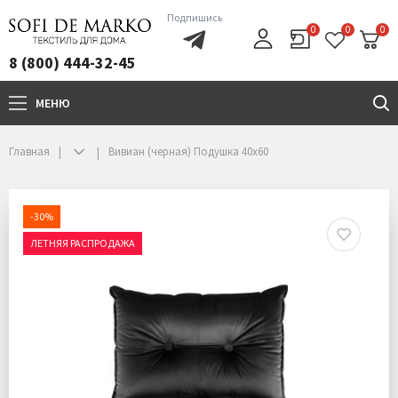
Подпишись
0
0
0
8 (800) 444-32-45
МЕНЮ
+7(800)444-32-45
Главная
Вивиан (черная) Подушка 40х60
-30%
ЛЕТНЯЯ РАСПРОДАЖА