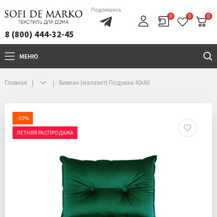
Подпишись
0
0
0
8 (800) 444-32-45
МЕНЮ
+7(800)444-32-45
Главная
Вивиан (малахит) Подушка 40х60
-30%
ЛЕТНЯЯ РАСПРОДАЖА